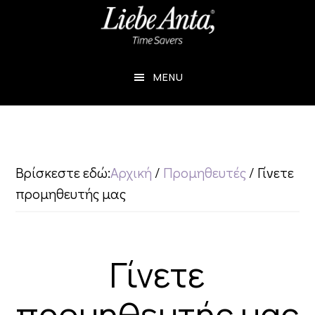
Skip
Skip
to
to
main
footer
MENU
content
Βρίσκεστε εδώ:
Αρχική
/
Προμηθευτές
/
Γίνετε
προμηθευτής μας
Γίνετε
προμηθευτής μας