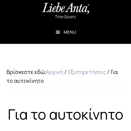
Skip
Skip
to
to
main
footer
MENU
content
Βρίσκεστε εδώ:
Αρχική
/
Εξυπηρετήσεις
/
Για
το αυτοκίνητο
Για το αυτοκίνητο