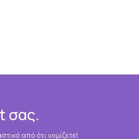
t σας.
στικό από ότι νομίζετε!