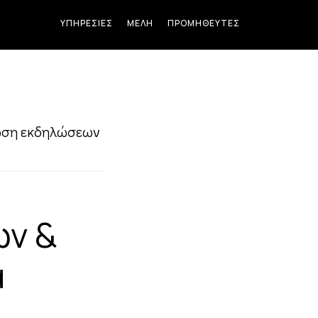
ΥΠΗΡΕΣΊΕΣ
ΜΈΛΗ
ΠΡΟΜΗΘΕΥΤΈΣ
ση εκδηλώσεων
ων &
α