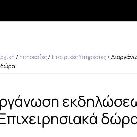
ρχική
/
Υπηρεσίες
/
Εταιρικές Υπηρεσίες
/
Διοργάνω
ά δώρα
ργάνωση εκδηλώσε
Επιχειρησιακά δώρ