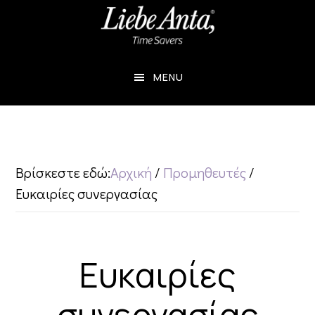
Skip
Skip
to
to
main
footer
MENU
content
Βρίσκεστε εδώ:
Αρχική
/
Προμηθευτές
/
Ευκαιρίες συνεργασίας
Ευκαιρίες
συνεργασίας