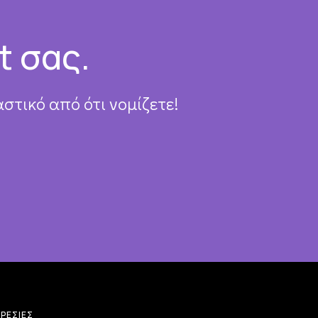
t σας.
στικό από ότι νομίζετε!
ΡΕΣΊΕΣ