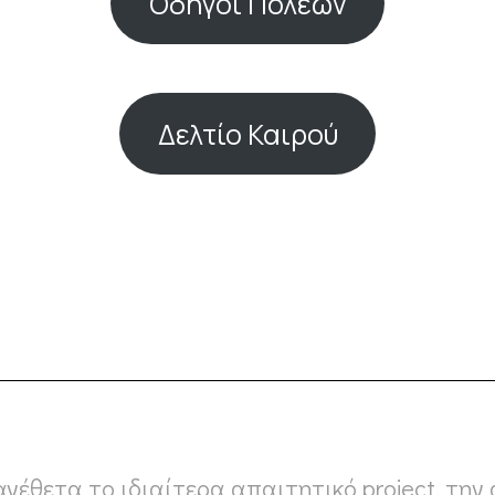
Οδηγοί Πόλεων
Δελτίο Καιρού
νέθετα το ιδιαίτερα απαιτητικό project, τη