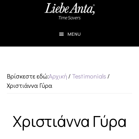
Skip
Skip
to
to
main
footer
MENU
content
Βρίσκεστε εδώ:
Αρχική
/
Testimonials
/
Χριστιάννα Γύρα
Χριστιάννα Γύρα