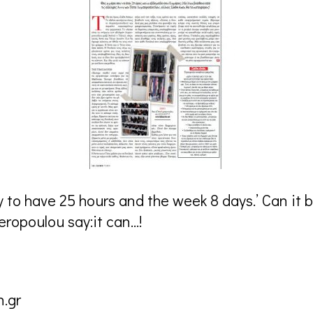
y to have 25 hours and the week 8 days.’ Can it
ropoulou say:it can…!
.gr