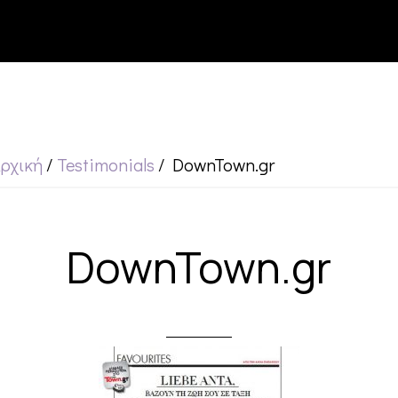
ρχική
/
Testimonials
/
DownTown.gr
DownTown.gr