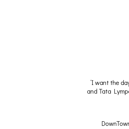
‘I want the da
and Tata Lympe
DownTown